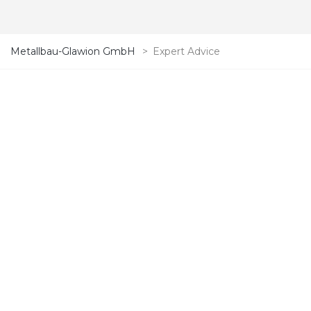
Metallbau-Glawion GmbH
>
Expert Advice
Schweißtechnische Beratung
Produktoptimierung