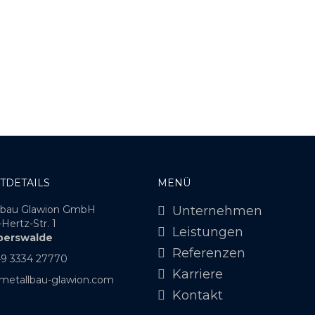
Energieaudit DIN EN 16247-
TDETAILS
MENÜ
lbau Glawion GmbH
Unternehmen
Hertz-Str. 1
Leistungen
berswalde
Referenzen
+49 3334 27770
Karriere
metallbau-glawion.com
Kontakt