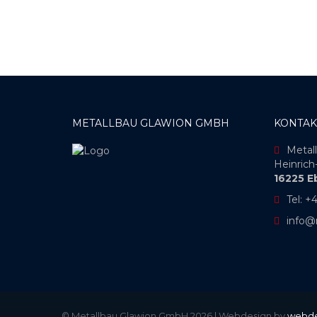
METALLBAU GLAWION GMBH
KONTAK
Metal
Heinrich-
16225 E
Tel: 
info@
© Metallbau Glawion GmbH 2026 | Webdesign by
webde